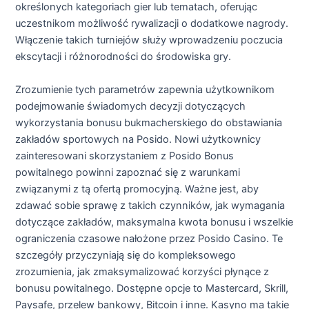
określonych kategoriach gier lub tematach, oferując
uczestnikom możliwość rywalizacji o dodatkowe nagrody.
Włączenie takich turniejów służy wprowadzeniu poczucia
ekscytacji i różnorodności do środowiska gry.
Zrozumienie tych parametrów zapewnia użytkownikom
podejmowanie świadomych decyzji dotyczących
wykorzystania bonusu bukmacherskiego do obstawiania
zakładów sportowych na Posido. Nowi użytkownicy
zainteresowani skorzystaniem z Posido Bonus
powitalnego powinni zapoznać się z warunkami
związanymi z tą ofertą promocyjną. Ważne jest, aby
zdawać sobie sprawę z takich czynników, jak wymagania
dotyczące zakładów, maksymalna kwota bonusu i wszelkie
ograniczenia czasowe nałożone przez Posido Casino. Te
szczegóły przyczyniają się do kompleksowego
zrozumienia, jak zmaksymalizować korzyści płynące z
bonusu powitalnego. Dostępne opcje to Mastercard, Skrill,
Paysafe, przelew bankowy, Bitcoin i inne. Kasyno ma takie