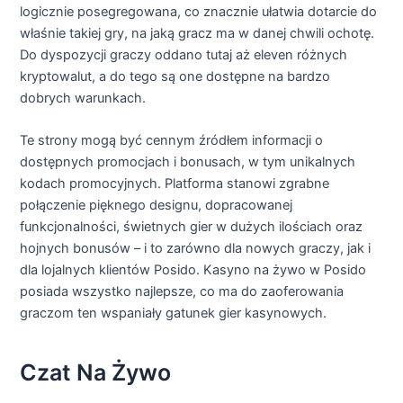
logicznie posegregowana, co znacznie ułatwia dotarcie do
właśnie takiej gry, na jaką gracz ma w danej chwili ochotę.
Do dyspozycji graczy oddano tutaj aż eleven różnych
kryptowalut, a do tego są one dostępne na bardzo
dobrych warunkach.
Te strony mogą być cennym źródłem informacji o
dostępnych promocjach i bonusach, w tym unikalnych
kodach promocyjnych. Platforma stanowi zgrabne
połączenie pięknego designu, dopracowanej
funkcjonalności, świetnych gier w dużych ilościach oraz
hojnych bonusów – i to zarówno dla nowych graczy, jak i
dla lojalnych klientów Posido. Kasyno na żywo w Posido
posiada wszystko najlepsze, co ma do zaoferowania
graczom ten wspaniały gatunek gier kasynowych.
Czat Na Żywo