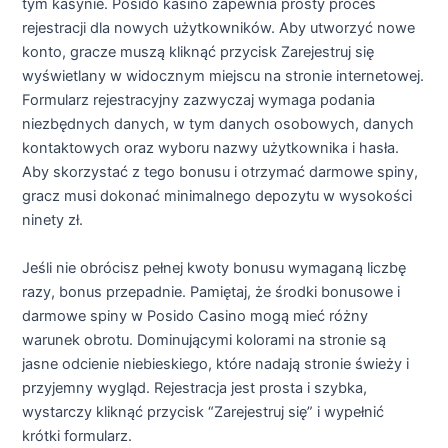
tym kasynie. Posido kasino zapewnia prosty proces
rejestracji dla nowych użytkowników. Aby utworzyć nowe
konto, gracze muszą kliknąć przycisk Zarejestruj się
wyświetlany w widocznym miejscu na stronie internetowej.
Formularz rejestracyjny zazwyczaj wymaga podania
niezbędnych danych, w tym danych osobowych, danych
kontaktowych oraz wyboru nazwy użytkownika i hasła.
Aby skorzystać z tego bonusu i otrzymać darmowe spiny,
gracz musi dokonać minimalnego depozytu w wysokości
ninety zł.
Jeśli nie obrócisz pełnej kwoty bonusu wymaganą liczbę
razy, bonus przepadnie. Pamiętaj, że środki bonusowe i
darmowe spiny w Posido Casino mogą mieć różny
warunek obrotu. Dominującymi kolorami na stronie są
jasne odcienie niebieskiego, które nadają stronie świeży i
przyjemny wygląd. Rejestracja jest prosta i szybka,
wystarczy kliknąć przycisk “Zarejestruj się” i wypełnić
krótki formularz.