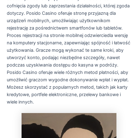
cofnięcia zgody lub zaprzestania działalności, której zgoda
dotyczy. Posido Casino oferuje stronę przyjazną dla
urządzeń mobilnych, umożliwiając użytkownikom
rejestrację za pośrednictwem smartfonów lub tabletów.
Proces rejestracji na stronie mobilnej odzwierciedla wersję
na komputery stacjonarne, zapewniając spójność i łatwość
użytkowania. Gracze mogą wykonać te same kroki, aby
utworzyć konto, podając niezbędne szczegóły, nawet
podczas uzyskiwania dostępu do kasyna w podróży.
Posido Casino oferuje wiele różnych metod płatności, aby
umożliwić graczom wygodne dokonywanie wpłat i wypłat.
Możesz skorzystać z popularnych metod, takich jak karty
kredytowe, portfele elektroniczne, przelewy bankowe i
wiele innych.