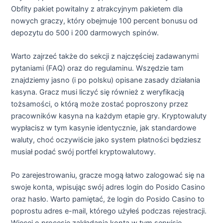
Obfity pakiet powitalny z atrakcyjnym pakietem dla
nowych graczy, który obejmuje 100 percent bonusu od
depozytu do 500 i 200 darmowych spinów.
Warto zajrzeć także do sekcji z najczęściej zadawanymi
pytaniami (FAQ) oraz do regulaminu. Wszędzie tam
znajdziemy jasno (i po polsku) opisane zasady działania
kasyna. Gracz musi liczyć się również z weryfikacją
tożsamości, o którą może zostać poproszony przez
pracowników kasyna na każdym etapie gry. Kryptowaluty
wypłacisz w tym kasynie identycznie, jak standardowe
waluty, choć oczywiście jako system płatności będziesz
musiał podać swój portfel kryptowalutowy.
Po zarejestrowaniu, gracze mogą łatwo zalogować się na
swoje konta, wpisując swój adres login do Posido Casino
oraz hasło. Warto pamiętać, że login do Posido Casino to
poprostu adres e-mail, którego użyłeś podczas rejestracji.