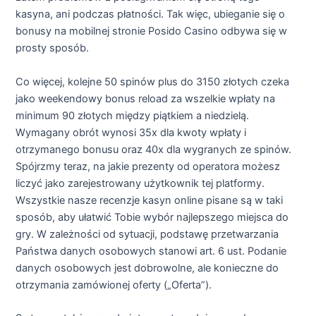
kasyna, ani podczas płatności. Tak więc, ubieganie się o
bonusy na mobilnej stronie Posido Casino odbywa się w
prosty sposób.
Co więcej, kolejne 50 spinów plus do 3150 złotych czeka
jako weekendowy bonus reload za wszelkie wpłaty na
minimum 90 złotych między piątkiem a niedzielą.
Wymagany obrót wynosi 35x dla kwoty wpłaty i
otrzymanego bonusu oraz 40x dla wygranych ze spinów.
Spójrzmy teraz, na jakie prezenty od operatora możesz
liczyć jako zarejestrowany użytkownik tej platformy.
Wszystkie nasze recenzje kasyn online pisane są w taki
sposób, aby ułatwić Tobie wybór najlepszego miejsca do
gry. W zależności od sytuacji, podstawę przetwarzania
Państwa danych osobowych stanowi art. 6 ust. Podanie
danych osobowych jest dobrowolne, ale konieczne do
otrzymania zamówionej oferty („Oferta”).