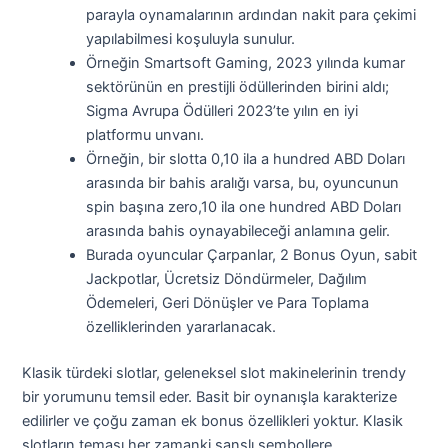
parayla oynamalarının ardından nakit para çekimi
yapılabilmesi koşuluyla sunulur.
Örneğin Smartsoft Gaming, 2023 yılında kumar
sektörünün en prestijli ödüllerinden birini aldı;
Sigma Avrupa Ödülleri 2023’te yılın en iyi
platformu unvanı.
Örneğin, bir slotta 0,10 ila a hundred ABD Doları
arasında bir bahis aralığı varsa, bu, oyuncunun
spin başına zero,10 ila one hundred ABD Doları
arasında bahis oynayabileceği anlamına gelir.
Burada oyuncular Çarpanlar, 2 Bonus Oyun, sabit
Jackpotlar, Ücretsiz Döndürmeler, Dağılım
Ödemeleri, Geri Dönüşler ve Para Toplama
özelliklerinden yararlanacak.
Klasik türdeki slotlar, geleneksel slot makinelerinin trendy
bir yorumunu temsil eder. Basit bir oynanışla karakterize
edilirler ve çoğu zaman ek bonus özellikleri yoktur. Klasik
slotların teması her zamanki şanslı sembollere