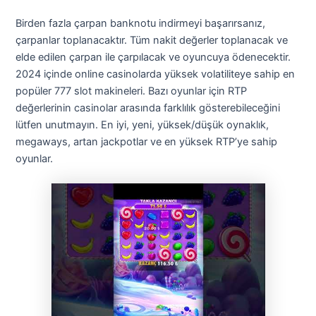
Birden fazla çarpan banknotu indirmeyi başarırsanız,
çarpanlar toplanacaktır. Tüm nakit değerler toplanacak ve
elde edilen çarpan ile çarpılacak ve oyuncuya ödenecektir.
2024 içinde online casinolarda yüksek volatiliteye sahip en
popüler 777 slot makineleri. Bazı oyunlar için RTP
değerlerinin casinolar arasında farklılık gösterebileceğini
lütfen unutmayın. En iyi, yeni, yüksek/düşük oynaklık,
megaways, artan jackpotlar ve en yüksek RTP’ye sahip
oyunlar.