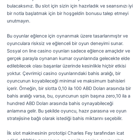
bulacaksınız. Bu slot için sizin için hazırladık ve seansınızı iyi
bir notla başlatmak için bir hoşgeldin bonusu talep etmeyi
unutmayın.
Bu oyunlar eğlence için oynanmak üzere tasarlanmıştır ve
oyunculara risksiz ve eğlenceli bir oyun deneyimi sunar.
Sosyal on line casino oyunları sadece eğlence amaçlıdır ve
gerçek parayla oynanan kumar oyunlarında gelecekte elde
edilebilecek olası başarılar üzerinde kesinlikle hiçbir etkisi
yoktur. Çevrimiçi casino oyunlarındaki bahis aralığı, bir
oyuncunun koyabileceği minimal ve maksimum bahisleri
içerir. Örneğin, bir slotta 0,10 ila 100 ABD Doları arasında bir
bahis aralığı varsa, bu, oyuncunun spin başına zero,10 ila a
hundred ABD Doları arasında bahis oynayabileceği
anlamına gelir. Bu şekilde oyuncu, hazır parasına ve oyun
stratejisine bağlı olarak istediği bahis miktarını seçebilir.
İlk slot makinesinin prototipi Charles Fey tarafından icat