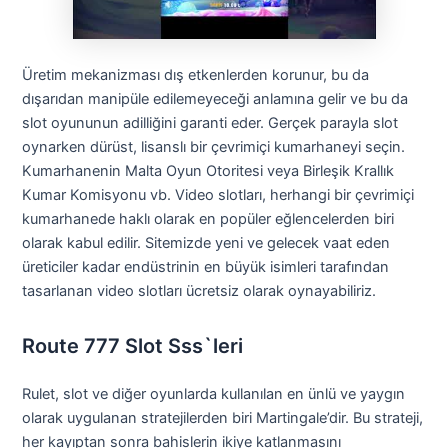
Üretim mekanizması dış etkenlerden korunur, bu da
dışarıdan manipüle edilemeyeceği anlamına gelir ve bu da
slot oyununun adilliğini garanti eder. Gerçek parayla slot
oynarken dürüst, lisanslı bir çevrimiçi kumarhaneyi seçin.
Kumarhanenin Malta Oyun Otoritesi veya Birleşik Krallık
Kumar Komisyonu vb. Video slotları, herhangi bir çevrimiçi
kumarhanede haklı olarak en popüler eğlencelerden biri
olarak kabul edilir. Sitemizde yeni ve gelecek vaat eden
üreticiler kadar endüstrinin en büyük isimleri tarafından
tasarlanan video slotları ücretsiz olarak oynayabiliriz.
Route 777 Slot Sss`leri
Rulet, slot ve diğer oyunlarda kullanılan en ünlü ve yaygın
olarak uygulanan stratejilerden biri Martingale’dir. Bu strateji,
her kayıptan sonra bahislerin ikiye katlanmasını