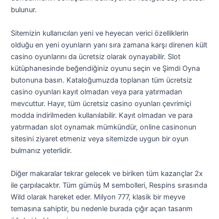
bulunur.
Sitemizin kullanıcıları yeni ve heyecan verici özelliklerin
olduğu en yeni oyunların yanı sıra zamana karşı direnen kült
casino oyunlarını da ücretsiz olarak oynayabilir. Slot
kütüphanesinde beğendiğiniz oyunu seçin ve Şimdi Oyna
butonuna basın. Kataloğumuzda toplanan tüm ücretsiz
casino oyunları kayıt olmadan veya para yatırmadan
mevcuttur. Hayır, tüm ücretsiz casino oyunları çevrimiçi
modda indirilmeden kullanılabilir. Kayıt olmadan ve para
yatırmadan slot oynamak mümkündür, online casinonun
sitesini ziyaret etmeniz veya sitemizde uygun bir oyun
bulmanız yeterlidir.
Diğer makaralar tekrar gelecek ve biriken tüm kazançlar 2x
ile çarpılacaktır. Tüm gümüş M sembolleri, Respins sırasında
Wild olarak hareket eder. Milyon 777, klasik bir meyve
temasına sahiptir, bu nedenle burada çığır açan tasarım