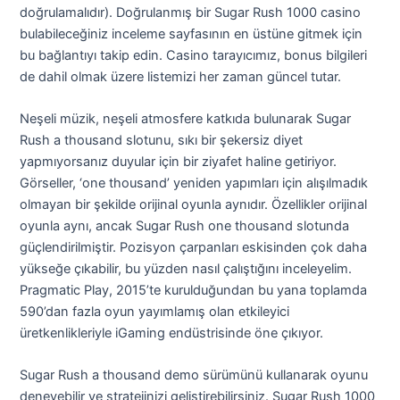
doğrulamalıdır). Doğrulanmış bir Sugar Rush 1000 casino
bulabileceğiniz inceleme sayfasının en üstüne gitmek için
bu bağlantıyı takip edin. Casino tarayıcımız, bonus bilgileri
de dahil olmak üzere listemizi her zaman güncel tutar.
Neşeli müzik, neşeli atmosfere katkıda bulunarak Sugar
Rush a thousand slotunu, sıkı bir şekersiz diyet
yapmıyorsanız duyular için bir ziyafet haline getiriyor.
Görseller, ‘one thousand’ yeniden yapımları için alışılmadık
olmayan bir şekilde orijinal oyunla aynıdır. Özellikler orijinal
oyunla aynı, ancak Sugar Rush one thousand slotunda
güçlendirilmiştir. Pozisyon çarpanları eskisinden çok daha
yükseğe çıkabilir, bu yüzden nasıl çalıştığını inceleyelim.
Pragmatic Play, 2015’te kurulduğundan bu yana toplamda
590’dan fazla oyun yayımlamış olan etkileyici
üretkenlikleriyle iGaming endüstrisinde öne çıkıyor.
Sugar Rush a thousand demo sürümünü kullanarak oyunu
deneyebilir ve stratejinizi geliştirebilirsiniz. Sugar Rush 1000