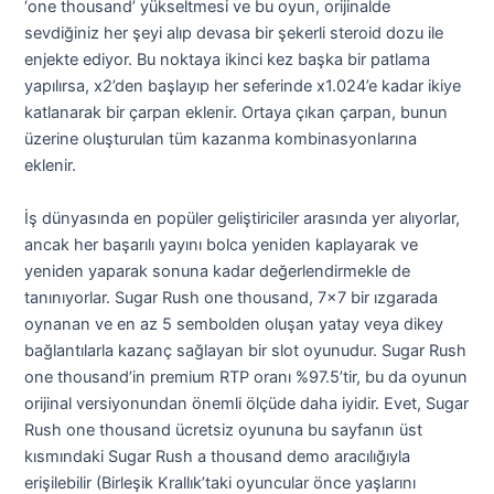
‘one thousand’ yükseltmesi ve bu oyun, orijinalde
sevdiğiniz her şeyi alıp devasa bir şekerli steroid dozu ile
enjekte ediyor. Bu noktaya ikinci kez başka bir patlama
yapılırsa, x2’den başlayıp her seferinde x1.024’e kadar ikiye
katlanarak bir çarpan eklenir. Ortaya çıkan çarpan, bunun
üzerine oluşturulan tüm kazanma kombinasyonlarına
eklenir.
İş dünyasında en popüler geliştiriciler arasında yer alıyorlar,
ancak her başarılı yayını bolca yeniden kaplayarak ve
yeniden yaparak sonuna kadar değerlendirmekle de
tanınıyorlar. Sugar Rush one thousand, 7×7 bir ızgarada
oynanan ve en az 5 sembolden oluşan yatay veya dikey
bağlantılarla kazanç sağlayan bir slot oyunudur. Sugar Rush
one thousand’in premium RTP oranı %97.5’tir, bu da oyunun
orijinal versiyonundan önemli ölçüde daha iyidir. Evet, Sugar
Rush one thousand ücretsiz oyununa bu sayfanın üst
kısmındaki Sugar Rush a thousand demo aracılığıyla
erişilebilir (Birleşik Krallık’taki oyuncular önce yaşlarını