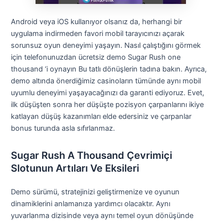
Android veya iOS kullanıyor olsanız da, herhangi bir
uygulama indirmeden favori mobil tarayıcınızı açarak
sorunsuz oyun deneyimi yaşayın. Nasıl çalıştığını görmek
için telefonunuzdan ücretsiz demo Sugar Rush one
thousand ‘i oynayın Bu tatlı dönüşlerin tadına bakın. Ayrıca,
demo altında önerdiğimiz casinoların tümünde aynı mobil
uyumlu deneyimi yaşayacağınızı da garanti ediyoruz. Evet,
ilk düşüşten sonra her düşüşte pozisyon çarpanlarını ikiye
katlayan düşüş kazanımları elde edersiniz ve çarpanlar
bonus turunda asla sıfırlanmaz.
Sugar Rush A Thousand Çevrimiçi
Slotunun Artıları Ve Eksileri
Demo sürümü, stratejinizi geliştirmenize ve oyunun
dinamiklerini anlamanıza yardımcı olacaktır. Aynı
yuvarlanma dizisinde veya aynı temel oyun dönüşünde