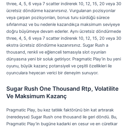
three, 4, 5, 6 veya 7 scatter indirerek 10, 12, 15, 20 veya 30
ücretsiz döndürme kazanırsınız. Vurgulanan pozisyonlar
veya çarpan pozisyonları, bonus turu sürdüğü sürece
sıfırlanmaz ve bu nedenle kazandıkça maksimum seviyeye
doğru büyümeye devam ederler. Aynı ücretsiz döndürmede
three, 4, 5, 6 veya 7 scatter indirerek 10, 12, 15, 20 veya 30
ekstra ücretsiz döndürme kazanırsınız. Sugar Rush a
thousand, renkli ve eğlenceli temasıyla slot oyunları
dünyasına yeni bir soluk getiriyor. Pragmatic Play’in bu yeni
oyunu, büyük kazanç potansiyeli ve çeşitli özellikleri ile
oyunculara heyecan verici bir deneyim sunuyor.
Sugar Rush One Thousand Rtp, Volatilite
Ve Maksimum Kazanç
Pragmatic Play, bu kez tatlılık faktörünü bin kat artırarak
(neredeyse) Sugar Rush one thousand ile geri döndü. Bu,
Pragmatic Play’in bugüne kadarki en cesur ve en cüretkar