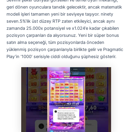
Sevimli şeker dünyası görselleri ve temel oyun mekaniği,
geri dönen oyunculara tanıdık gelecektir, ancak matematik
modeli işleri tamamen yeni bir seviyeye taşıyor. ninety
seven.5%’lik üst düzey RTP zaten etkileyici, ancak aynı
zamanda 25.000x potansiyel ve x1.024’e kadar çıkabilen
pozisyon çarpanları da alıyorsunuz. Yeni bir süper bonus
satın alma seçeneği, tüm pozisyonlarda önceden
yüklenmiş pozisyon çarpanlarıyla birlikte gelir ve Pragmatic
Play’in ‘1000’ serisiyle ciddi olduğunu şüphesiz gösterir.