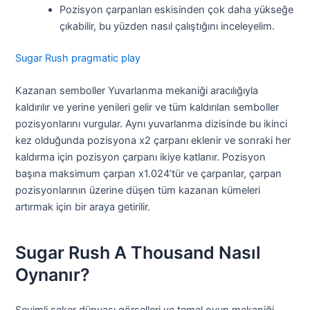
Pozisyon çarpanları eskisinden çok daha yükseğe
çıkabilir, bu yüzden nasıl çalıştığını inceleyelim.
Sugar Rush pragmatic play
Kazanan semboller Yuvarlanma mekaniği aracılığıyla
kaldırılır ve yerine yenileri gelir ve tüm kaldırılan semboller
pozisyonlarını vurgular. Aynı yuvarlanma dizisinde bu ikinci
kez olduğunda pozisyona x2 çarpanı eklenir ve sonraki her
kaldırma için pozisyon çarpanı ikiye katlanır. Pozisyon
başına maksimum çarpan x1.024’tür ve çarpanlar, çarpan
pozisyonlarının üzerine düşen tüm kazanan kümeleri
artırmak için bir araya getirilir.
Sugar Rush A Thousand Nasıl
Oynanır?