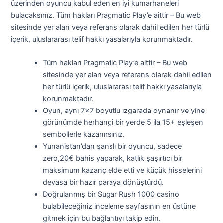
üzerinden oyuncu kabul eden en iyi kumarhaneleri
bulacaksınız. Tüm hakları Pragmatic Play’e aittir – Bu web
sitesinde yer alan veya referans olarak dahil edilen her türlü
içerik, uluslararası telif hakkı yasalarıyla korunmaktadır.
Tüm hakları Pragmatic Play’e aittir – Bu web
sitesinde yer alan veya referans olarak dahil edilen
her türlü içerik, uluslararası telif hakkı yasalarıyla
korunmaktadır.
Oyun, aynı 7×7 boyutlu ızgarada oynanır ve yine
görünümde herhangi bir yerde 5 ila 15+ eşleşen
sembollerle kazanırsınız.
Yunanistan’dan şanslı bir oyuncu, sadece
zero,20€ bahis yaparak, katlık şaşırtıcı bir
maksimum kazanç elde etti ve küçük hisselerini
devasa bir hazır paraya dönüştürdü.
Doğrulanmış bir Sugar Rush 1000 casino
bulabileceğiniz inceleme sayfasının en üstüne
gitmek için bu bağlantıyı takip edin.